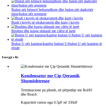
Bulon për këpucë hekurudhore dhe bulon për dado/për
plug/bulon për segment
Bush i kovës së ekskavatorit dhe kunj i kovës
Bushtra dhe kunja shinash me cilësi të lartë
Bulon U për kamion/kapëse buloni U/bulon U për kamion të
rëndë
Energji e Re
Kondensator me Çip Qeramik
Shumështresor
Terminacione pa plumb, në përputhje me RoHS
dhe Reach
Kapaciteti varion nga 0.5pF në 330uF