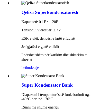
Qeliza Superkondensatorësh
Kapaciteti: 0.1F ~ 120F
Tensioni i vlerësuar: 2.7V
ESR e ulët, dendësi e lartë e fuqisë
Jetëgjatësi e gjatë e ciklit
I përshtatshëm për karikim dhe shkarkim të
shpejtë
hetim
detaje
Super Kondensator Bank
Diapazoni i temperaturës së funksionimit nga
-40°C deri në +70°C
Ruani më shumë energji