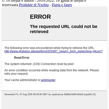
© Të drejtat e autorit - 2010-2022: Të gjitha të drejtat e
rezervuara.
Produkte të Nxehta
-
Harta e faqes