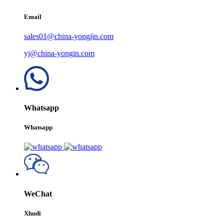
Email
sales01@china-yongjin.com
yj@china-yongin.com
Whatsapp
Whatsapp
WeChat
Xhudi