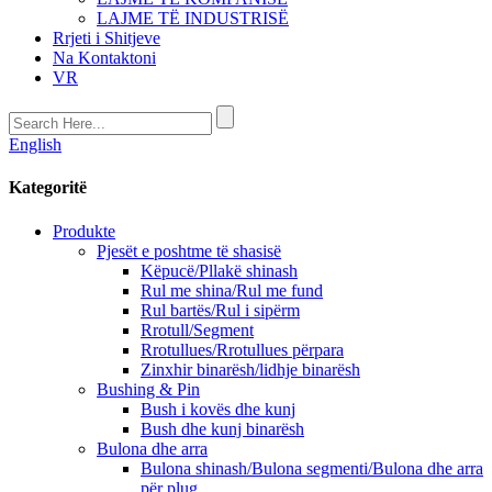
LAJME TË INDUSTRISË
Rrjeti i Shitjeve
Na Kontaktoni
VR
English
Kategoritë
Produkte
Pjesët e poshtme të shasisë
Këpucë/Pllakë shinash
Rul me shina/Rul me fund
Rul bartës/Rul i sipërm
Rrotull/Segment
Rrotullues/Rrotullues përpara
Zinxhir binarësh/lidhje binarësh
Bushing & Pin
Bush i kovës dhe kunj
Bush dhe kunj binarësh
Bulona dhe arra
Bulona shinash/Bulona segmenti/Bulona dhe arra
për plug