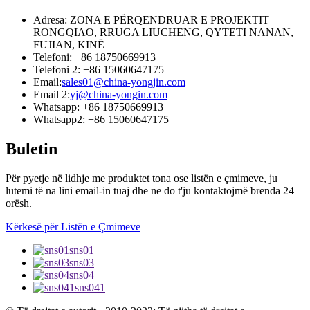
Adresa: ZONA E PËRQENDRUAR E PROJEKTIT
RONGQIAO, RRUGA LIUCHENG, QYTETI NANAN,
FUJIAN, KINË
Telefoni: +86 18750669913
Telefoni 2: +86 15060647175
Email:
sales01@china-yongjin.com
Email 2:
yj@china-yongin.com
Whatsapp: +86 18750669913
Whatsapp2: +86 15060647175
Buletin
Për pyetje në lidhje me produktet tona ose listën e çmimeve, ju
lutemi të na lini email-in tuaj dhe ne do t'ju kontaktojmë brenda 24
orësh.
Kërkesë për Listën e Çmimeve
sns01
sns03
sns04
sns041