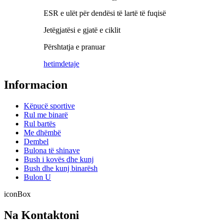
ESR e ulët për dendësi të lartë të fuqisë
Jetëgjatësi e gjatë e ciklit
Përshtatja e pranuar
hetim
detaje
Informacion
Këpucë sportive
Rul me binarë
Rul bartës
Me dhëmbë
Dembel
Bulona të shinave
Bush i kovës dhe kunj
Bush dhe kunj binarësh
Bulon U
iconBox
Na Kontaktoni