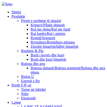
Shtëpi
Produkte
Pjesët e poshtme të shasisë
Këpucë/Pllakë shinash
Rul me shina/Rul me fund
Rul bartës/Rul i sipërm
Rrotull/Segment
Rrotullues/Rrotullues përpara
Zinxhir binarësh/lidhje binarësh
Bushing & Pin
Bush i kovës dhe kunj
Bush dhe kunj binarësh
Bulona dhe arra
Bulona shinash/Bulona segmenti/Bulona dhe arra
plugu
Bulon U
Energji e Re
Rreth YJF-së
Turne në fabrikë
Nder
Ekspozitë
Lajme
LAJME TË KOMPANISË