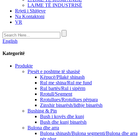
LAJME TË INDUSTRISË
Rrjeti i Shitjeve
Na Kontaktoni
VR
English
Kategoritë
Produkte
Pjesët e poshtme të shasisë
Këpucë/Pllakë shinash
Rul me shina/Rul me fund
Rul bartës/Rul i sipërm
Rrotull/Segment
Rrotullues/Rrotullues përpara
Zinxhir binarësh/lidhje binarësh
Bushing & Pin
Bush i kovës dhe kunj
Bush dhe kunj binarësh
Bulona dhe arra
Bulona shinash/Bulona segmenti/Bulona dhe arra
për plug