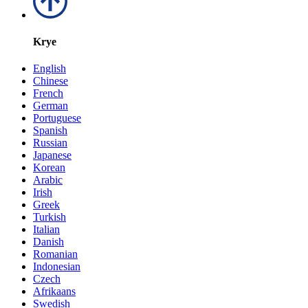
Krye
English
Chinese
French
German
Portuguese
Spanish
Russian
Japanese
Korean
Arabic
Irish
Greek
Turkish
Italian
Danish
Romanian
Indonesian
Czech
Afrikaans
Swedish