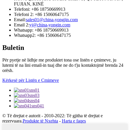
FUJIAN, KINË
Telefoni: +86 18750669913
Telefoni 2: +86 15060647175
Email:
sales01@china-yongjin.com
Email 2:
yj@china-yongin.com
Whatsapp: +86 18750669913
Whatsapp2: +86 15060647175
Buletin
Për pyetje në lidhje me produktet tona ose listën e çmimeve, ju
lutemi të na lini email-in tuaj dhe ne do t'ju kontaktojmë brenda 24
orësh.
Kërkesë për Listën e Çmimeve
sns01
sns03
sns04
sns041
© Të drejtat e autorit - 2010-2022: Të gjitha të drejtat e
rezervuara.
Produkte të Nxehta
-
Harta e faqes