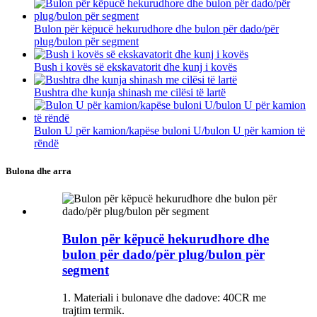
Bulon për këpucë hekurudhore dhe bulon për dado/për
plug/bulon për segment
Bush i kovës së ekskavatorit dhe kunj i kovës
Bushtra dhe kunja shinash me cilësi të lartë
Bulon U për kamion/kapëse buloni U/bulon U për kamion të
rëndë
Bulona dhe arra
Bulon për këpucë hekurudhore dhe
bulon për dado/për plug/bulon për
segment
1. Materiali i bulonave dhe dadove: 40CR me
trajtim termik.