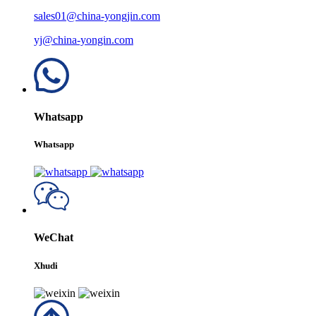
sales01@china-yongjin.com
yj@china-yongin.com
Whatsapp
Whatsapp
WeChat
Xhudi