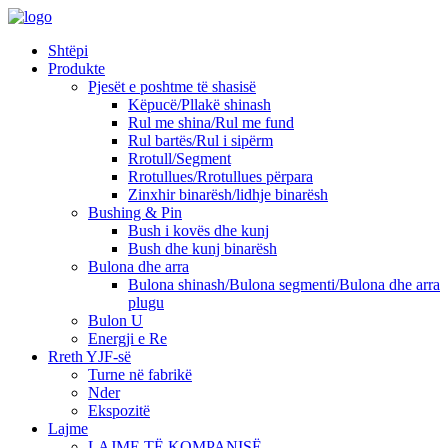
Shtëpi
Produkte
Pjesët e poshtme të shasisë
Këpucë/Pllakë shinash
Rul me shina/Rul me fund
Rul bartës/Rul i sipërm
Rrotull/Segment
Rrotullues/Rrotullues përpara
Zinxhir binarësh/lidhje binarësh
Bushing & Pin
Bush i kovës dhe kunj
Bush dhe kunj binarësh
Bulona dhe arra
Bulona shinash/Bulona segmenti/Bulona dhe arra
plugu
Bulon U
Energji e Re
Rreth YJF-së
Turne në fabrikë
Nder
Ekspozitë
Lajme
LAJME TË KOMPANISË