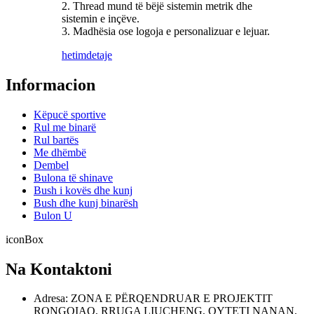
2. Thread mund të bëjë sistemin metrik dhe
sistemin e inçëve.
3. Madhësia ose logoja e personalizuar e lejuar.
hetim
detaje
Informacion
Këpucë sportive
Rul me binarë
Rul bartës
Me dhëmbë
Dembel
Bulona të shinave
Bush i kovës dhe kunj
Bush dhe kunj binarësh
Bulon U
iconBox
Na Kontaktoni
Adresa: ZONA E PËRQENDRUAR E PROJEKTIT
RONGQIAO, RRUGA LIUCHENG, QYTETI NANAN,